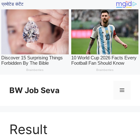
Skip
to
BW Job Seva
Menu
content
Result