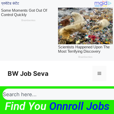
BW Job Seva
Find You
Onnroll Jobs