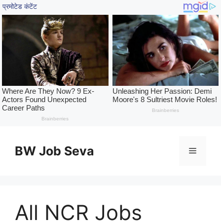
Skip
to
BW Job Seva
Menu
content
All NCR Jobs