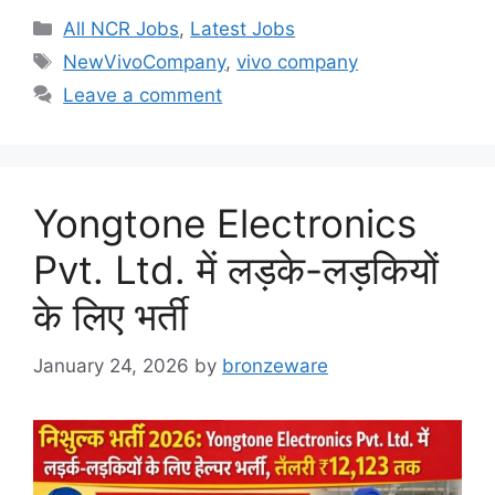
Categories
All NCR Jobs
,
Latest Jobs
Tags
NewVivoCompany
,
vivo company
Leave a comment
Yongtone Electronics
Pvt. Ltd. में लड़के-लड़कियों
के लिए भर्ती
January 24, 2026
by
bronzeware