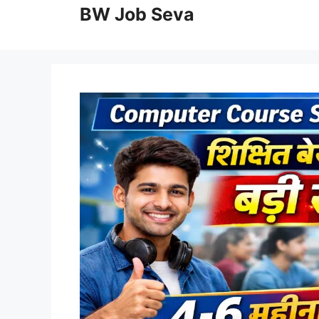
to
BW Job Seva
content