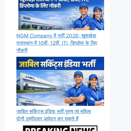
NGM Company में भर्ती 2026: खुशखेड़ा
राजस्थान में 10वीं, 12वीं, ITI, डिप्लोमा के लिए
नौकरी
जाबिल सर्किट्स इंडिया भर्ती,पुरुष एवं महिला
दोनों उम्मीदवार आवेदन कर सकते हैं