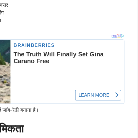
 अवसर
िंग
ा
ें जॉब-रेडी बनाना है।
थमिकता