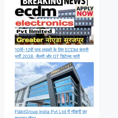
10वीं–12वीं पास लड़कों के लिए ECDM कंपनी
भर्ती 2026, सैलरी और OT डिटेल्स जारी
FläktGroup India Pvt Ltd में नौकरी का