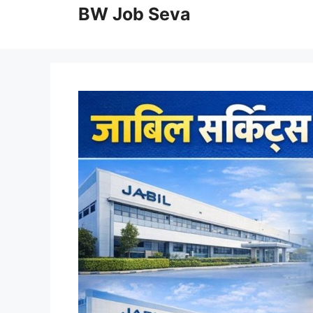
to
BW Job Seva
content