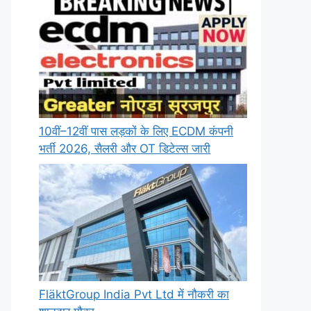
10वीं–12वीं पास लड़कों के लिए ECDM कंपनी
भर्ती 2026, सैलरी और OT डिटेल्स जारी
FläktGroup India Pvt Ltd में नौकरी का