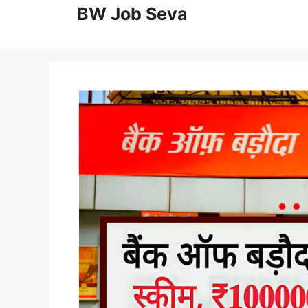
to
BW Job Seva
content