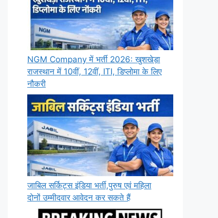
NGM Company में भर्ती 2026: खुशखेड़ा
राजस्थान में 10वीं, 12वीं, ITI, डिप्लोमा के लिए
नौकरी
जाबिल सर्किट्स इंडिया भर्ती,पुरुष एवं महिला
दोनों उम्मीदवार आवेदन कर सकते हैं