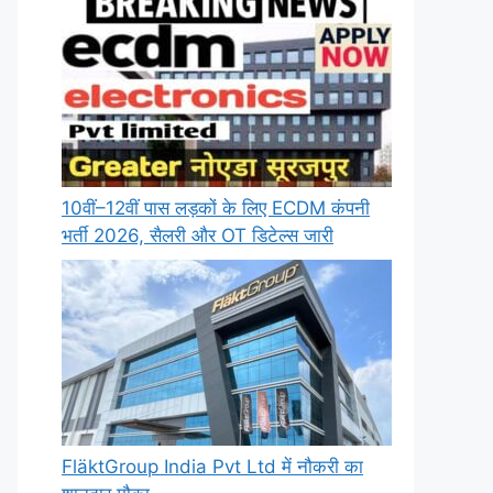
10वीं–12वीं पास लड़कों के लिए ECDM कंपनी
भर्ती 2026, सैलरी और OT डिटेल्स जारी
FläktGroup India Pvt Ltd में नौकरी का