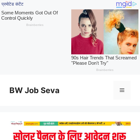
Skip
to
BW Job Seva
Menu
content