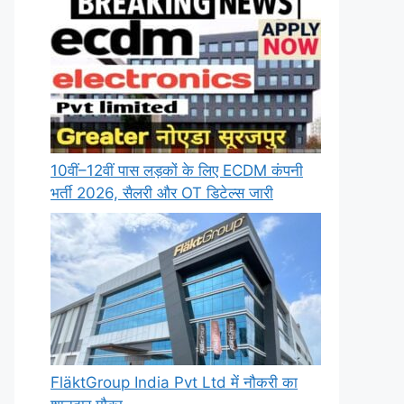
10वीं–12वीं पास लड़कों के लिए ECDM कंपनी
भर्ती 2026, सैलरी और OT डिटेल्स जारी
FläktGroup India Pvt Ltd में नौकरी का