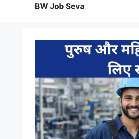
to
BW Job Seva
content