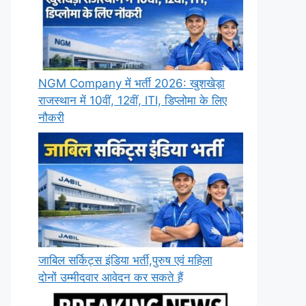
NGM Company में भर्ती 2026: खुशखेड़ा
राजस्थान में 10वीं, 12वीं, ITI, डिप्लोमा के लिए
नौकरी
जाबिल सर्किट्स इंडिया भर्ती,पुरुष एवं महिला
दोनों उम्मीदवार आवेदन कर सकते हैं